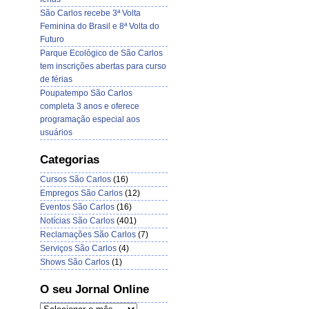
São Carlos recebe 3ª Volta
Feminina do Brasil e 8ª Volta do
Futuro
Parque Ecológico de São Carlos
tem inscrições abertas para curso
de férias
Poupatempo São Carlos
completa 3 anos e oferece
programação especial aos
usuários
Categorias
Cursos São Carlos
(16)
Empregos São Carlos
(12)
Eventos São Carlos
(16)
Notícias São Carlos
(401)
Reclamações São Carlos
(7)
Serviços São Carlos
(4)
Shows São Carlos
(1)
O seu Jornal Online