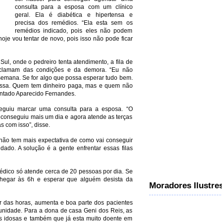
consulta para a esposa com um clínico
geral. Ela é diabética e hipertensa e
precisa dos remédios. “Ela esta sem os
remédios indicado, pois eles não podem
oje vou tentar de novo, pois isso não pode ficar
ul, onde o pedreiro tenta atendimento, a fila de
eclamam das condições e da demora. “Eu não
 semana. Se for algo que possa esperar tudo bem.
essa. Quem tem dinheiro paga, mas e quem não
ntado Aparecido Fernandes.
eguiu marcar uma consulta para a esposa. “O
, conseguiu mais um dia e agora atende as terças
s com isso”, disse.
 não tem mais expectativa de como vai conseguir
ado. A solução é a gente enfrentar essas filas
édico só atende cerca de 20 pessoas por dia. Se
chegar às 6h e esperar que alguém desista da
Moradores Ilustre
ar das horas, aumenta e boa parte dos pacientes
 unidade. Para a dona de casa Geni dos Reis, as
 idosas e também que já esta muito doente em