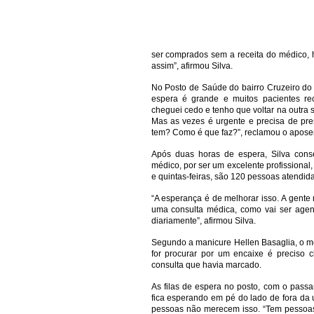
ser comprados sem a receita do médico, h
assim”, afirmou Silva.
No Posto de Saúde do bairro Cruzeiro do S
espera é grande e muitos pacientes r
cheguei cedo e tenho que voltar na outra
Mas as vezes é urgente e precisa de pr
tem? Como é que faz?”, reclamou o apose
Após duas horas de espera, Silva cons
médico, por ser um excelente profissional
e quintas-feiras, são 120 pessoas atendida
“A esperança é de melhorar isso. A gente
uma consulta médica, como vai ser agend
diariamente”, afirmou Silva.
Segundo a manicure Hellen Basaglia, o m
for procurar por um encaixe é preciso 
consulta que havia marcado.
As filas de espera no posto, com o pass
fica esperando em pé do lado de fora da
pessoas não merecem isso. “Tem pessoas