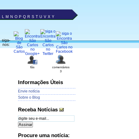
K
L
M
N
O
P
Q
R
S
T
U
V
X
Y
siga-
nos:
fãs
comentários
3
Informações Úteis
Envie notícia
Sobre o Blog
Receba Notícias
Procure uma notícia: