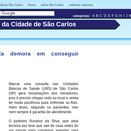
|
|
|
|
tícias São Carlos
busca
sobre São Carlos
cadastrar empresa
A
B
C
D
E
F
G
H
I
J
categorias:
s da Cidade de São Carlos
da demora em conseguir
Marcar uma consulta nas Unidades
Básicas de Saúde (UBS) de São Carlos
(SP) gera reclamações dos moradores,
pois é preciso chegar cedo ao local e ainda
ter muita paciência para enfrentar as filas.
Além disso, segundo os pacientes, isso
nem sempre é garantia de atendimento.
O pedreiro Rosalvo da Silva, que pela
terceira vez teve que sair de casa antes do
sol nascer para conseguir agendar uma