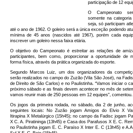
participação de 12 equi
O Campeonato será
somente na categoria
seja, só participam atl
até o ano de 1962. O goleiro será a única exceção podendo at
mínima de 45 anos (nascidos até 1967), porém cada equi
inscrever um goleiro nessa faixa etária.
O objetivo do Campeonato é estreitar as relações de amiz
participantes, bem como, proporcionar a oportunidade de 
forma física, através da prática organizada do esporte.
Segundo Marcos Luiz, um dos organizadores da competiç
serão realizados no campo do Zuzão (Vila São José), na Fadi
de Direito de São Carlos) e no Paulistinha. “Vamos iniciar o 
próximo sábado e as finais devem acontecer no mês de setem
vamos reunir mais de 250 pessoas em 12 equipes”, comentou.
Os jogos da primeira rodada, no sábado, dia 2 de junho, a
seguintes locais: No Zuzão jogam Amigos do Elvio X Va
Itirapina X Metalúrgico (15h45); no campo da Fadisc jogam Pau
X C. A. Piratininga (13h45) e Casa dos Parafusos X E. C. Rem
no Paulistinha jogam E. C. Paraíso X Inter E. C (13h45) e A.A
Sul X E. C. Bejo (15h45).