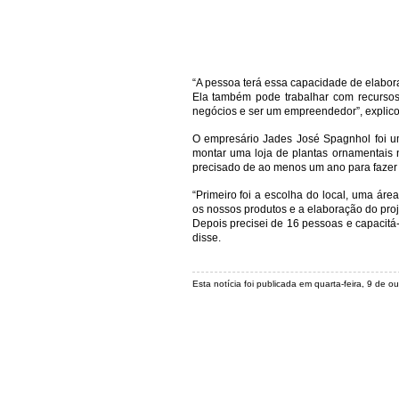
“A pessoa terá essa capacidade de elaborar
Ela também pode trabalhar com recurso
negócios e ser um empreendedor”, explico
O empresário Jades José Spagnhol foi u
montar uma loja de plantas ornamentais n
precisado de ao menos um ano para fazer
“Primeiro foi a escolha do local, uma ár
os nossos produtos e a elaboração do proj
Depois precisei de 16 pessoas e capacitá
disse.
Esta notícia foi publicada em quarta-feira, 9 de 