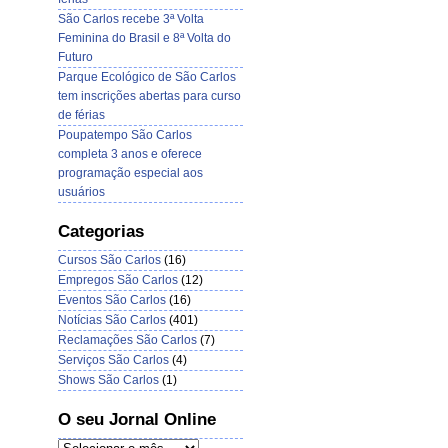
São Carlos recebe 3ª Volta
Feminina do Brasil e 8ª Volta do
Futuro
Parque Ecológico de São Carlos
tem inscrições abertas para curso
de férias
Poupatempo São Carlos
completa 3 anos e oferece
programação especial aos
usuários
Categorias
Cursos São Carlos
(16)
Empregos São Carlos
(12)
Eventos São Carlos
(16)
Notícias São Carlos
(401)
Reclamações São Carlos
(7)
Serviços São Carlos
(4)
Shows São Carlos
(1)
O seu Jornal Online