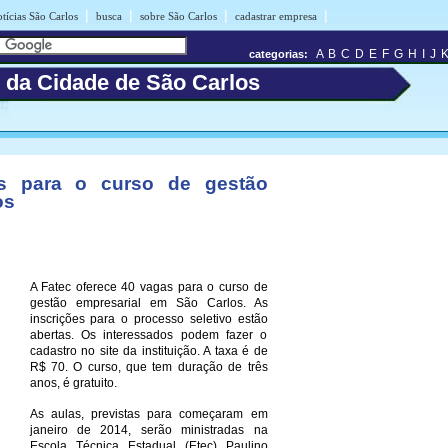
|
|
|
|
tícias São Carlos
busca
sobre São Carlos
cadastrar empresa
A
B
C
D
E
F
G
H
I
J
categorias:
s da Cidade de São Carlos
as para o curso de gestão
os
A Fatec oferece 40 vagas para o curso de
gestão empresarial em São Carlos. As
inscrições para o processo seletivo estão
abertas. Os interessados podem fazer o
cadastro no site da instituição. A taxa é de
R$ 70. O curso, que tem duração de três
anos, é gratuito.
As aulas, previstas para começaram em
janeiro de 2014, serão ministradas na
Escola Técnica Estadual (Etec) Paulino