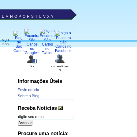
K
L
M
N
O
P
Q
R
S
T
U
V
X
Y
siga-
nos:
fãs
comentários
3
Informações Úteis
Envie notícia
Sobre o Blog
Receba Notícias
Procure uma notícia: