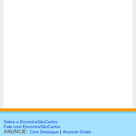
Sobre o EncontraSãoCarlos
Fale com EncontraSãoCarlos
ANUNCIE:
|
Com Destaque
Anuncie Grátis